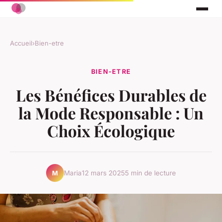
Accueil
›
Bien-etre
BIEN-ETRE
Les Bénéfices Durables de
la Mode Responsable : Un
Choix Écologique
Maria
12 mars 2025
5 min de lecture
M